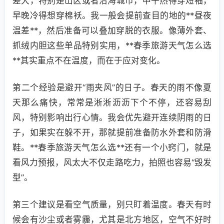
差大，特别是山区或者沿海城市，中午热得穿短袖，
早晚冷得想穿棉袄。我一般会提前查目的地的**昼夜
温差**，然后准备可以叠加穿脱的衣服。像薄外套、
抓绒内胆这些单品特别实用，**春季旅游天气怎么选
**其实重点不在温度，而在于应对变化。
第二个经验是避开“雨夹风”的日子。春天的雨不像夏
天那么痛快，常常是淅淅沥沥下个不停，还容易刮
风，特别影响出行心情。我会优先避开连续阴雨的日
子，如果实在躲不开，那就提前准备防水外套和防滑
鞋。**春季旅游天气怎么选**还有一个小窍门，就是
看风力预报，风太大不仅走路吃力，拍照也容易“毁发
型”。
第三个建议是看空气质量，别只盯着温度。春天有时
候会有沙尘或者雾霾，尤其是北方地区，空气不好时