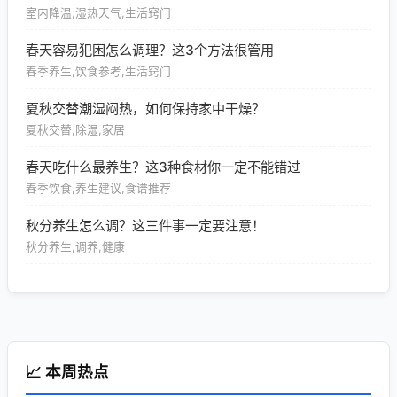
室内降温,湿热天气,生活窍门
春天容易犯困怎么调理？这3个方法很管用
春季养生,饮食参考,生活窍门
夏秋交替潮湿闷热，如何保持家中干燥？
夏秋交替,除湿,家居
春天吃什么最养生？这3种食材你一定不能错过
春季饮食,养生建议,食谱推荐
秋分养生怎么调？这三件事一定要注意！
秋分养生,调养,健康
📈 本周热点