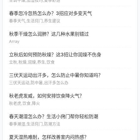
空调干燥,加湿技巧,夏季舒适
春季忽冷忽热怎么办？3招应对多变天气
春季天气,生活窍门,养生建议
秋季干燥怎么润肺？这几种水果别错过
Array
立秋后如何预防秋燥？这3招让你润燥不伤身
立秋,秋燥,润燥,养生,饮食
三伏天运动出汗多，怎么防止中暑你知道吗？
三伏天运动,防中暑,出汗多怎么办
秋老虎发威，如何安排饮食降火气？
秋老虎,饮食,降火
春天潮湿怎么办？生活小窍门帮你轻松防潮
春季潮湿,生活窍门,防潮方法
夏天湿热难耐，怎样改善室内闷热感？