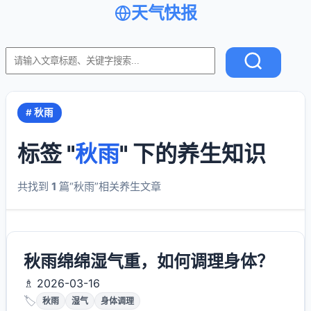
天气快报
# 秋雨
标签 "
秋雨
" 下的养生知识
共找到
1
篇“秋雨”相关养生文章
秋雨绵绵湿气重，如何调理身体？
♗ 2026-03-16
🏷️
秋雨
湿气
身体调理