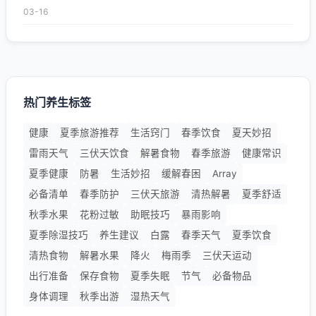
03-16
热门养生标签
健康
夏季旅游推荐
生活窍门
春季饮食
夏天妙招
雷雨天气
三伏天饮食
解暑食物
春季旅游
健康常识
夏季健康
防暑
生活妙招
缓解春困
Array
必备清单
春季防护
三伏天旅游
清热解暑
夏季舒适
秋季水果
花粉过敏
助眠技巧
暴雨影响
夏季除湿技巧
养生建议
白露
春季天气
夏季饮食
清热食物
解暑水果
降火
梅雨季
三伏天运动
出行准备
保存食物
夏季失眠
节气
必备物品
身体调理
秋季出游
湿热天气