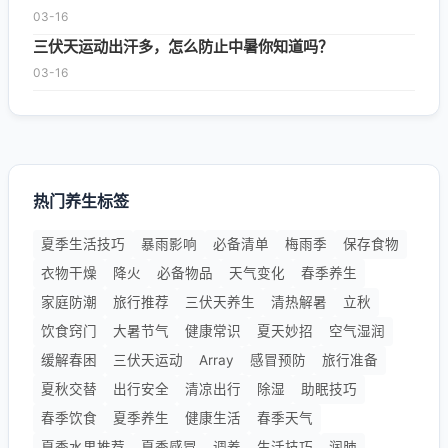
03-16
三伏天运动出汗多，怎么防止中暑你知道吗？
03-16
热门养生标签
夏季生活技巧
暴雨影响
必备清单
梅雨季
保存食物
衣物干燥
降火
必备物品
天气变化
春季养生
家庭防潮
旅行推荐
三伏天养生
清热解暑
立秋
饮食窍门
大暑节气
健康常识
夏天妙招
空气湿润
缓解春困
三伏天运动
Array
感冒预防
旅行准备
夏秋交替
出行安全
清凉出行
除湿
助眠技巧
春季饮食
夏季养生
健康生活
春季天气
夏季水果推荐
夏季感冒
调养
生活技巧
润肺