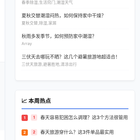
春季除湿,生活窍门,潮湿天气
夏秋交替潮湿闷热，如何保持家中干燥？
夏秋交替,除湿,家居
秋雨多发季节，如何预防家中潮湿？
Array
三伏天去哪玩不晒？这几个避暑旅游地超适合！
三伏天旅游,避暑胜地,清凉出行
📈 本周热点
春天容易犯困怎么调理？这3个方法很管用
1
春天旅游穿什么？这3件单品最实用
2