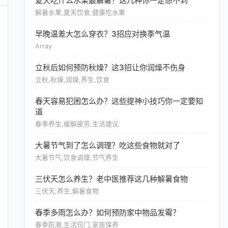
夏天吃什么水果最解暑？这几种你一定想不到
解暑水果,夏天饮食,健康吃水果
早晚温差大怎么穿衣？3招应对换季气温
Array
立秋后如何预防秋燥？这3招让你润燥不伤身
立秋,秋燥,润燥,养生,饮食
春天容易犯困怎么办？这些提神小技巧你一定要知
道
春季养生,缓解疲劳,生活建议
大暑节气到了怎么调理？吃这些食物就对了
大暑节气,饮食调理,节气养生
三伏天怎么养生？老中医推荐这几种解暑食物
三伏天,养生,解暑食物
春季多雨怎么办？如何预防家中物品发霉？
春季防潮,生活窍门,家居保养