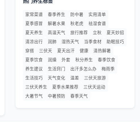
热门养生标签
家常菜谱
春季养生
防中暑
实用清单
夏季感冒
解暑水果
秋老虎
祛湿食谱
夏天养生
高温天气
旅行推荐
立秋
夏天妙招
清凉出行
润肺
湿热天气
当季食材
助眠技巧
穿搭
三伏天
夏天出汗
健康
清热解暑
夏季饮食
润燥
外套
秋分养生
春季饮食
养生建议
生活窍门
出汗多怎么办
梅雨季
生活技巧
天气变化
温差
三伏天旅游
三伏天养生
夏季水果推荐
三伏天运动
大暑节气
中暑预防
春季天气