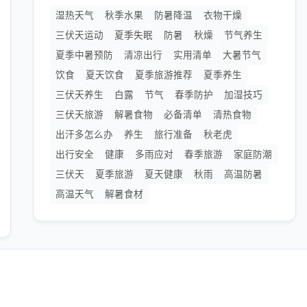
湿热天气
秋季水果
防暑降温
衣物干燥
三伏天运动
夏季失眠
防暑
秋燥
节气养生
夏季中暑预防
清凉出行
实用清单
大暑节气
饮食
夏天饮食
夏季旅游推荐
夏季养生
三伏天养生
白露
节气
春季防护
加湿技巧
三伏天旅游
解暑食物
必备清单
清热食物
出汗多怎么办
养生
旅行准备
秋老虎
出行安全
健康
多雨应对
春季旅游
家庭防潮
三伏天
夏季旅游
夏天健康
秋雨
高温防暑
高温天气
解暑食材