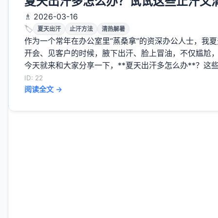
夏天出汗多怎么办？试试这些止汗又
♗ 2026-03-16
🏷️
夏天出汗
止汗方法
清热解暑
作为一个常年在办公室里“蒸桑拿”的资深办公人士，我
开会、见客户的时候，腋下出汗、脸上冒油，不仅尴尬
今天就来和大家分享一下，**夏天出汗多怎么办**？这些
ID: 22
阅读全文 →