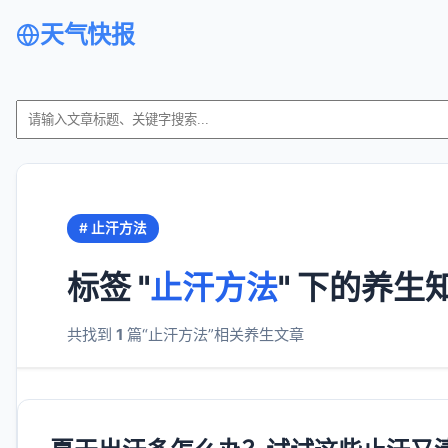
天气快报
# 止汗方法
标签 "
止汗方法
" 下的养生
共找到
1
篇“止汗方法”相关养生文章