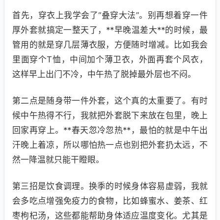
首先，穿衣上我学会了“叠穿大法”。别再想着穿一件
厚外套就搞定一整天了，**早晚温差大**的时候，最
管用的就是穿几层薄衣服，方便随时增减。比如我会
里面穿个T恤，中间加个薄卫衣，外面再套个风衣，
这样早上出门不冷，中午热了脱掉最外层也不闷。
第二点是随身带一件外套，这个真的太重要了。有时
候中午热得不行，我就把外套脱下来放在包里，晚上
回家再穿上。**春天忽冷忽热**，最怕的就是中午出
汗晚上着凉，所以哪怕热一点也别把外套扔太远，不
然一降温就只能干瞪眼。
第三招是饮食调理。换季的时候身体容易虚弱，我就
会多吃点增强免疫力的食物，比如蜂蜜水、姜茶、红
枣枸杞汤，这些都能帮助身体适应温度变化。尤其是