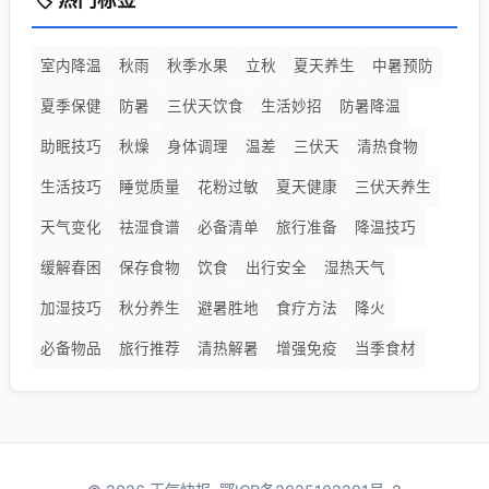
室内降温
秋雨
秋季水果
立秋
夏天养生
中暑预防
夏季保健
防暑
三伏天饮食
生活妙招
防暑降温
助眠技巧
秋燥
身体调理
温差
三伏天
清热食物
生活技巧
睡觉质量
花粉过敏
夏天健康
三伏天养生
天气变化
祛湿食谱
必备清单
旅行准备
降温技巧
缓解春困
保存食物
饮食
出行安全
湿热天气
加湿技巧
秋分养生
避暑胜地
食疗方法
降火
必备物品
旅行推荐
清热解暑
增强免疫
当季食材