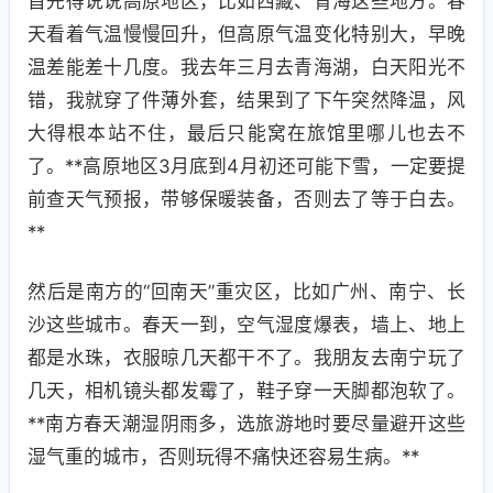
首先得说说高原地区，比如西藏、青海这些地方。春
天看着气温慢慢回升，但高原气温变化特别大，早晚
温差能差十几度。我去年三月去青海湖，白天阳光不
错，我就穿了件薄外套，结果到了下午突然降温，风
大得根本站不住，最后只能窝在旅馆里哪儿也去不
了。**高原地区3月底到4月初还可能下雪，一定要提
前查天气预报，带够保暖装备，否则去了等于白去。
**
然后是南方的“回南天”重灾区，比如广州、南宁、长
沙这些城市。春天一到，空气湿度爆表，墙上、地上
都是水珠，衣服晾几天都干不了。我朋友去南宁玩了
几天，相机镜头都发霉了，鞋子穿一天脚都泡软了。
**南方春天潮湿阴雨多，选旅游地时要尽量避开这些
湿气重的城市，否则玩得不痛快还容易生病。**