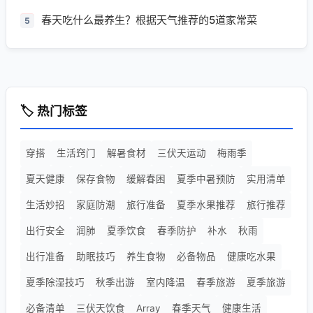
春天吃什么最养生？根据天气推荐的5道家常菜
5
🏷️ 热门标签
穿搭
生活窍门
解暑食材
三伏天运动
梅雨季
夏天健康
保存食物
缓解春困
夏季中暑预防
实用清单
生活妙招
家庭防潮
旅行准备
夏季水果推荐
旅行推荐
出行安全
润肺
夏季饮食
春季防护
补水
秋雨
出行准备
助眠技巧
养生食物
必备物品
健康吃水果
夏季除湿技巧
秋季出游
室内降温
春季旅游
夏季旅游
必备清单
三伏天饮食
Array
春季天气
健康生活