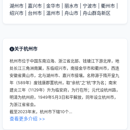
湖州市
|
嘉兴市
|
金华市
|
丽水市
|
宁波市
|
衢州市
|
绍兴市
|
台州市
|
温州市
|
舟山市
|
舟山群岛新区
关于杭州市
杭州市位于中国东南沿海、浙江省北部、钱塘江下游北岸，地
处长江三角洲南翼，东临绍兴市，南接金华市和衢州市，西连
安徽省黄山市，北与湖州市、嘉兴市接壤。名称源于隋开皇九
年（589年）废钱唐郡置杭州，取“余杭”之“杭”字为名；南宋
建炎三年（1129年）升为临安府，为行在所；元代设杭州路，
明清为杭州府，1949年5月3日和平解放，同年设立杭州市，
为浙江省省会。
截至2023年末，杭州市下辖10个...
查看更多介绍 >>