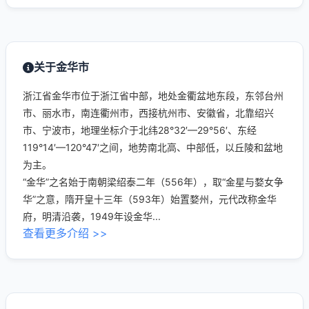
关于金华市
浙江省金华市位于浙江省中部，地处金衢盆地东段，东邻台州
市、丽水市，南连衢州市，西接杭州市、安徽省，北靠绍兴
市、宁波市，地理坐标介于北纬28°32′—29°56′、东经
119°14′—120°47′之间，地势南北高、中部低，以丘陵和盆地
为主。
“金华”之名始于南朝梁绍泰二年（556年），取“金星与婺女争
华”之意，隋开皇十三年（593年）始置婺州，元代改称金华
府，明清沿袭，1949年设金华...
查看更多介绍 >>