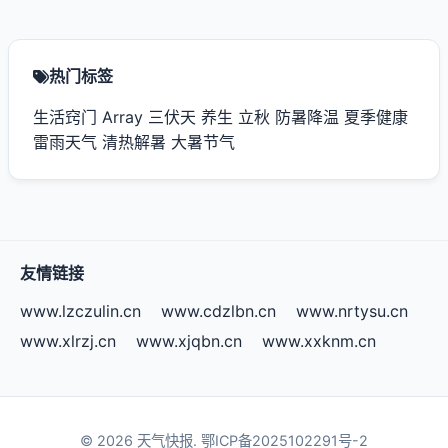
热门标签
生活窍门
Array
三伏天
养生
立秋
防暑降温
夏季健康
雷雨天气
清热解暑
大暑节气
友情链接
www.lzczulin.cn
www.cdzlbn.cn
www.nrtysu.cn
www.xlrzj.cn
www.xjqbn.cn
www.xxknm.cn
© 2026 天气快报.
鄂ICP备2025102291号-2