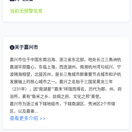
当前无预警信息
关于嘉兴市
嘉兴市位于中国东南沿海、浙江省东北部，地处长江三角洲杭
嘉湖平原腹心，东临上海，西连湖州，南濒杭州湾与绍兴、宁
波隔海相望，北接苏州，是长三角城市群重要节点城市和沪杭
发展轴上的核心城市之一。嘉兴之名始于三国吴黄龙三年
（231年），因“南湖菱”“嘉禾”祥瑞而得名，历代为郡、州、府
治所，素有“鱼米之乡、丝绸之府、文化之邦”美誉。
嘉兴市为浙江省下辖地级市，下辖南湖区、秀洲区2个市辖
区，以及嘉善...
查看更多介绍 >>