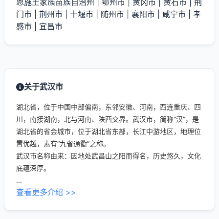
恩施土家族苗族自治州
|
鄂州市
|
黄冈市
|
黄石市
|
荆
门市
|
荆州市
|
十堰市
|
随州市
|
襄阳市
|
咸宁市
|
孝
感市
|
宜昌市
关于武汉市
湖北省，位于中国中部偏南，东邻安徽、河南，西连重庆、四
川，南接湖南，北与河南、陕西交界。武汉市，简称“汉”，是
湖北省的省会城市，位于湖北省东部，长江中游地区，地理位
置优越，素有“九省通衢”之称。
武汉市名称由来：因地处武昌山之阳而得名，历史悠久，文化
底蕴深厚。
...
查看更多介绍 >>